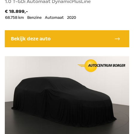
1.0 T-GDi Automaat DynamicPlusLine
€ 18.899,-
68.758 km
Benzine
Automaat
2020
Bekijk deze auto