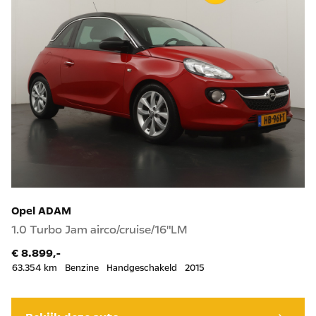
Opel ADAM
1.0 Turbo Jam airco/cruise/16"LM
€ 8.899,-
63.354 km
Benzine
Handgeschakeld
2015