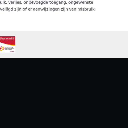
ik, verlies, onbevoegde toegang, ongewenste
ligd zijn of er aanwijzingen zijn van misbruik,