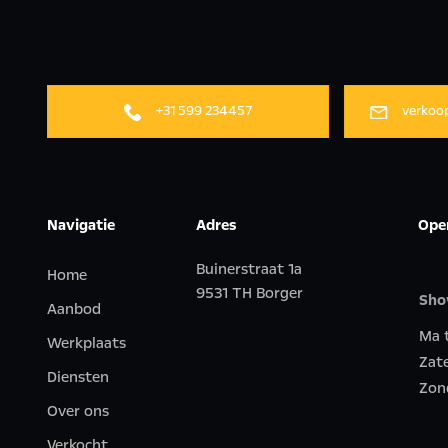
+31 599 234457
verkoo
Navigatie
Adres
Ope
Buinerstraat 1a
Home
9531 TH Borger
Sh
Aanbod
Ma t
Werkplaats
Zat
Diensten
Zon
Over ons
Verkocht