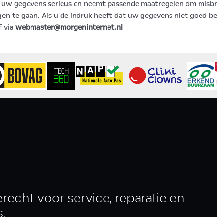
uw gegevens serieus en neemt passende maatregelen om misbru
 te gaan. Als u de indruk heeft dat uw gegevens niet goed bevei
f via
webmaster@morgeninternet.nl
recht voor service, reparatie en
s.