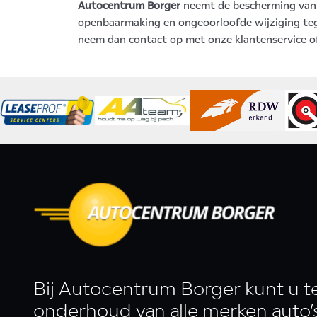
Autocentrum Borger
neemt de bescherming van 
openbaarmaking en ongeoorloofde wijziging tegen
neem dan contact op met onze klantenservice o
Bij Autocentrum Borger kunt u te
onderhoud van alle merken auto’