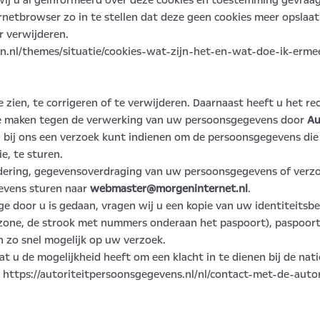
ij u al geïnformeerd over deze cookies en toestemming gevraag
netbrowser zo in te stellen dat deze geen cookies meer opslaat.
r verwijderen.
tten.nl/themes/situatie/cookies-wat-zijn-het-en-wat-doe-ik-erme
 zien, te corrigeren of te verwijderen. Daarnaast heeft u het 
te maken tegen de verwerking van uw persoonsgegevens door
Au
 bij ons een verzoek kunt indienen om de persoonsgegevens die
e, te sturen.
ijdering, gegevensoverdraging van uw persoonsgegevens of verz
evens sturen naar
webmaster@morgeninternet.nl
.
age door u is gedaan, vragen wij u een kopie van uw identiteitsb
 zone, de strook met nummers onderaan het paspoort), paspoo
n zo snel mogelijk op uw verzoek.
at u de mogelijkheid heeft om een klacht in te dienen bij de nat
: https://autoriteitpersoonsgegevens.nl/nl/contact-met-de-auto