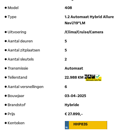
Model
408
Type
1.2 Automaat Hybrid Allure
Navi/19"LM
Uitvoering
/Clima/Cruise/Camera
Aantal deuren
5
Aantal zitplaatsen
5
Aantal sleutels
2
Transmissie
Automaat
Tellerstand
22.988 KM
Aantal versnellingen
6
Bouwjaar
03-04-2025
Brandstof
Hybride
Prijs
€ 27.899,-
Kenteken
HHP83S