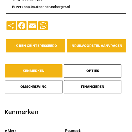
E:
verkoop@autocentrumborger.nl
Deel
Facebook
Email
WhatsApp
IK BEN GEÏNTERESSEERD
INRUILVOORSTEL AANVRAGEN
KENMERKEN
OPTIES
OMSCHRIJVING
FINANCIEREN
Kenmerken
Merk
Peugeot