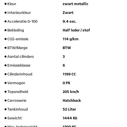
Kleur
zwart metallic
Interieurkleur
Zwart
Acceleratie 0-100
9.4 sec.
Bekleding
Half leder / stof
CO2-emissie
114 g/km
BTW/Marge
BTW
Aantal cilinders
3
Emissieklasse
6
Cilinderinhoud
1199 CC
Vermogen
0 PK
Topsnelheid
205 km/h
Carrosserie
Hatchback
Tankinhoud
52 Liter
Gewicht
1444 KG