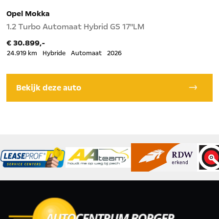
Opel Mokka
O
1.2 Turbo Automaat Hybrid GS 17"LM
1
€ 30.899,-
€
24.919 km
Hybride
Automaat
2026
2
Bekijk deze auto