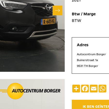
2021
Btw / Marge
BTW
Adres
Autocentrum Borger
Buinerstraat 1a
9531 TH Borger
Deel
Facebook
Emai
IK BEN GEÏNT