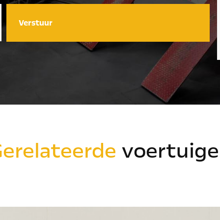
Verstuur
erelateerde
voertuige