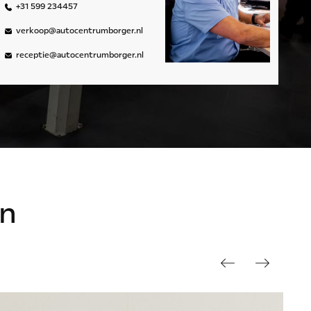
+31 599 234457
verkoop@autocentrumborger.nl
receptie@autocentrumborger.nl
n