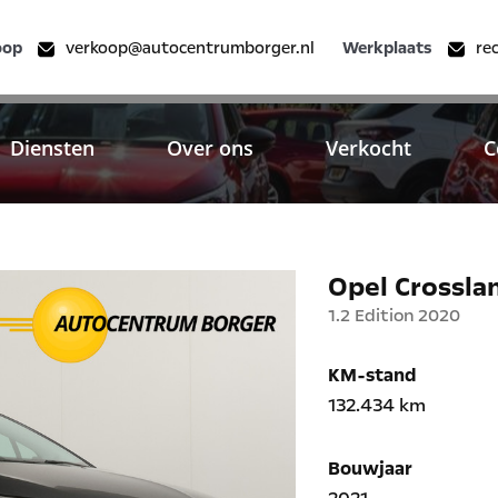
oop
verkoop@autocentrumborger.nl
Werkplaats
re
Diensten
Over ons
Verkocht
C
Opel Crossla
1.2 Edition 2020
KM-stand
132.434 km
Bouwjaar