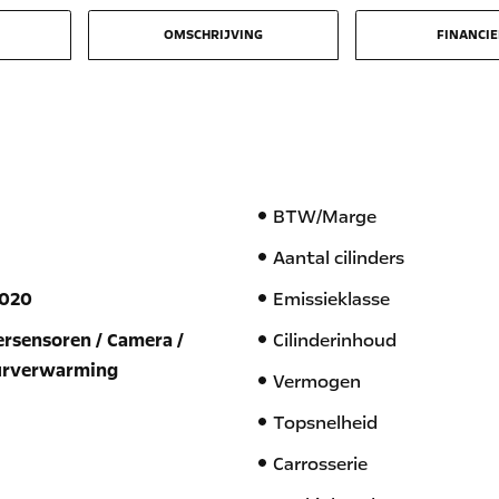
OMSCHRIJVING
FINANCI
BTW/Marge
Aantal cilinders
2020
Emissieklasse
ersensoren / Camera /
Cilinderinhoud
urverwarming
Vermogen
Topsnelheid
Carrosserie