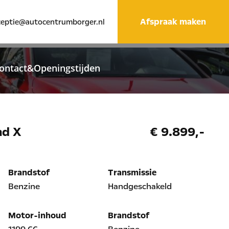
Afspraak maken
ceptie@autocentrumborger.nl
ontact&Openingstijden
nd X
€ 9.899,-
Brandstof
Transmissie
Benzine
Handgeschakeld
Motor-inhoud
Brandstof