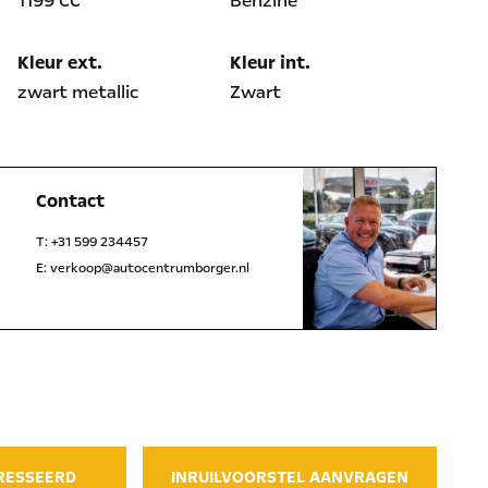
1199 CC
Benzine
Kleur ext.
Kleur int.
zwart metallic
Zwart
Contact
T:
+31 599 234457
E:
verkoop@autocentrumborger.nl
l
WhatsApp
ERESSEERD
INRUILVOORSTEL AANVRAGEN