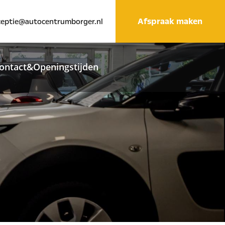
Afspraak maken
ceptie@autocentrumborger.nl
ontact&Openingstijden