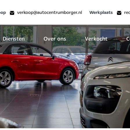
oop
verkoop@autocentrumborger.nl
Werkplaats
re
Diensten
Over ons
Verkocht
C