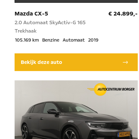
Mazda CX-5
€ 24.899,-
2.0 Automaat SkyActiv-G 165
Trekhaak
105.169 km
Benzine
Automaat
2019
Bekijk deze auto