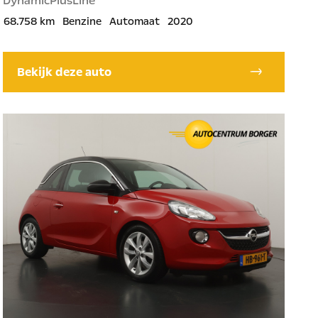
DynamicPlusLine
68.758 km
Benzine
Automaat
2020
Bekijk deze auto