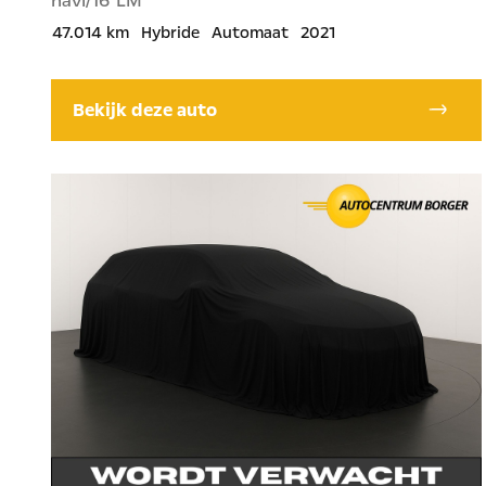
navi/16"LM
47.014 km
Hybride
Automaat
2021
Bekijk deze auto