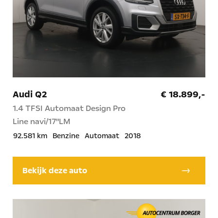
Audi Q2
€ 18.899,-
1.4 TFSI Automaat Design Pro
Line navi/17"LM
92.581 km
Benzine
Automaat
2018
Bekijk deze auto